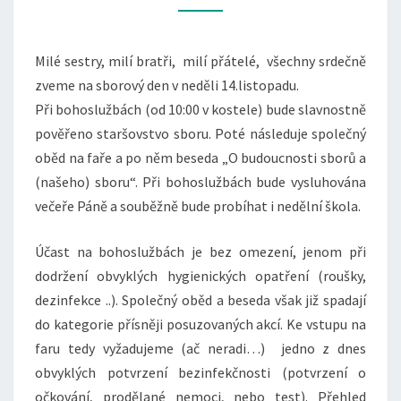
DEN
14.11.
Milé sestry, milí bratři, milí přátelé, všechny srdečně
zveme na sborový den v neděli 14.listopadu.
Při bohoslužbách (od 10:00 v kostele) bude slavnostně
pověřeno staršovstvo sboru. Poté následuje společný
oběd na faře a po něm beseda „O budoucnosti sborů a
(našeho) sboru“. Při bohoslužbách bude vysluhována
večeře Páně a souběžně bude probíhat i nedělní škola.
Účast na bohoslužbách je bez omezení, jenom při
dodržení obvyklých hygienických opatření (roušky,
dezinfekce ..). Společný oběd a beseda však již spadají
do kategorie přísněji posuzovaných akcí. Ke vstupu na
faru tedy vyžadujeme (ač neradi…) jedno z dnes
obvyklých potvrzení bezinfekčnosti (potvrzení o
očkování, prodělané nemoci, nebo test). Přehled