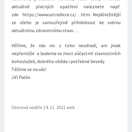
aktuálně platných opatření naleznete např.
zde https://www.ustredicce.cz/…htm. Nejdůležitější
ze všeho je samozřejmě přihlédnout ke svému
aktuálnímu zdravotnímu stavu …
Věříme, že nás nic z toho neodradí, ani jinak
nepřemůže a budeme se moci zúčastnit slavnostních
bohoslužeb, dobrého oběda i potřebné besedy.
Těšíme se na vás!
Jiří Palán
Sborová neděle 14. 11. 2021 web