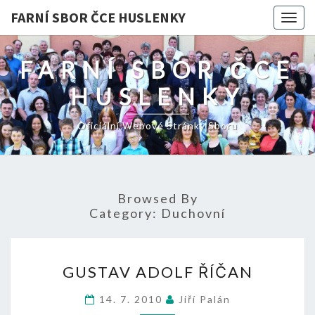
FARNÍ SBOR ČCE HUSLENKY
Togg
navig
FARNÍ SBOR ČCE
HUSLENKY
Oficiální Webové Stránky Sboru
Browsed By
Category:
Duchovní
GUSTAV
GUSTAV ADOLF ŘÍČAN
ADOLF
ŘÍČAN
14. 7. 2010
Jiří Palán