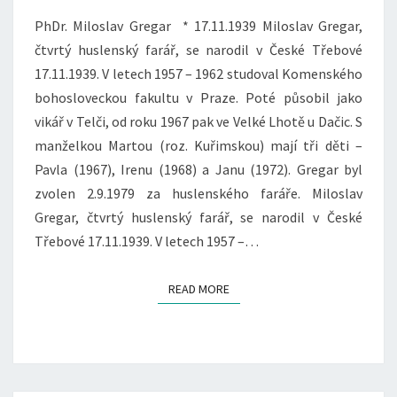
PhDr. Miloslav Gregar * 17.11.1939 Miloslav Gregar,
čtvrtý huslenský farář, se narodil v České Třebové
17.11.1939. V letech 1957 – 1962 studoval Komenského
bohosloveckou fakultu v Praze. Poté působil jako
vikář v Telči, od roku 1967 pak ve Velké Lhotě u Dačic. S
manželkou Martou (roz. Kuřimskou) mají tři děti –
Pavla (1967), Irenu (1968) a Janu (1972). Gregar byl
zvolen 2.9.1979 za huslenského faráře. Miloslav
Gregar, čtvrtý huslenský farář, se narodil v České
Třebové 17.11.1939. V letech 1957 –…
READ MORE
READ MORE