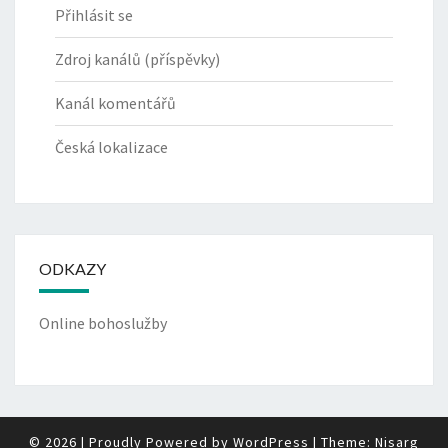
Přihlásit se
Zdroj kanálů (příspěvky)
Kanál komentářů
Česká lokalizace
ODKAZY
Online bohoslužby
© 2026
|
Proudly Powered by
WordPress
|
Theme:
Nisarg