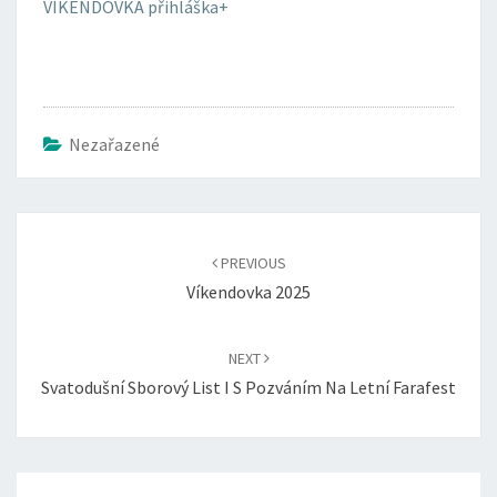
VÍKENDOVKA přihláška+
Nezařazené
Post
navigation
PREVIOUS
Víkendovka 2025
NEXT
Svatodušní Sborový List I S Pozváním Na Letní Farafest