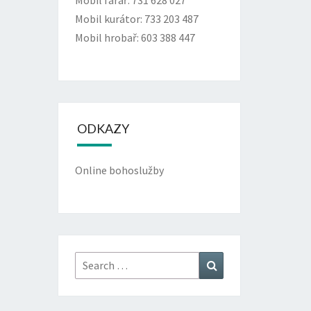
Mobil farář: 731 628 027
Mobil kurátor: 733 203 487
Mobil hrobař: 603 388 447
ODKAZY
Online bohoslužby
Search
Search
for: