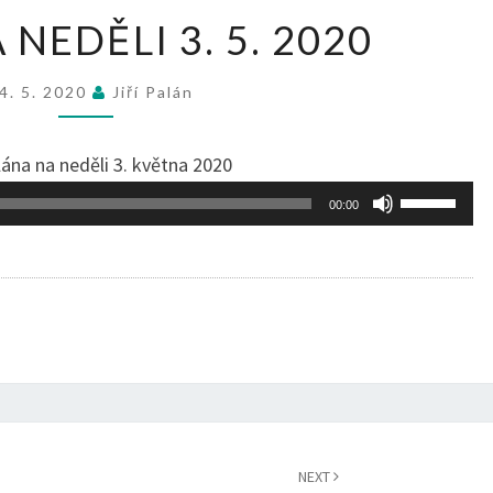
SLOVO
NEDĚLI 3. 5. 2020
NA
NEDĚLI
4. 5. 2020
Jiří Palán
3.
5.
lána na neděli 3. května 2020
2020
Použitím
00:00
šipek
nahoru/do
zvýšíte
nebo
snížíte
úroveň
hlasitosti.
NEXT