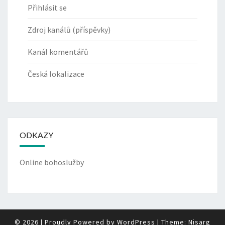
Přihlásit se
Zdroj kanálů (příspěvky)
Kanál komentářů
Česká lokalizace
ODKAZY
Online bohoslužby
© 2026
|
Proudly Powered by
WordPress
|
Theme:
Nisarg