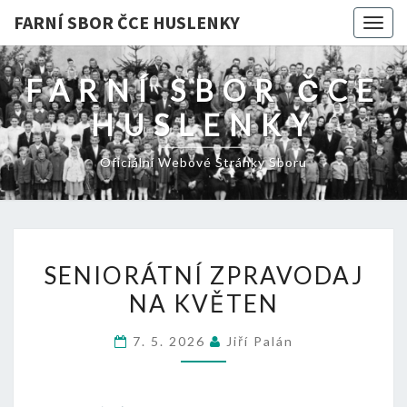
FARNÍ SBOR ČCE HUSLENKY
Togg
navig
FARNÍ SBOR ČCE
HUSLENKY
Oficiální Webové Stránky Sboru
SENIORÁTNÍ
SENIORÁTNÍ ZPRAVODAJ
ZPRAVODAJ
NA KVĚTEN
NA
KVĚTEN
7. 5. 2026
Jiří Palán