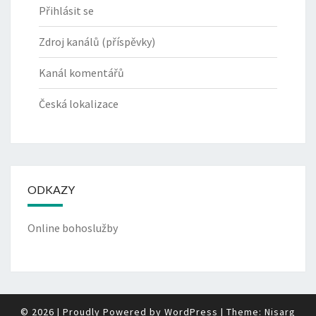
Přihlásit se
Zdroj kanálů (příspěvky)
Kanál komentářů
Česká lokalizace
ODKAZY
Online bohoslužby
© 2026
|
Proudly Powered by
WordPress
|
Theme:
Nisarg