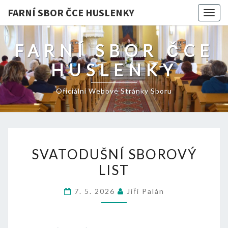
FARNÍ SBOR ČCE HUSLENKY
Togg
navig
FARNÍ SBOR ČCE
HUSLENKY
Oficiální Webové Stránky Sboru
SVATODUŠNÍ
SVATODUŠNÍ SBOROVÝ
SBOROVÝ
LIST
LIST
7. 5. 2026
Jiří Palán